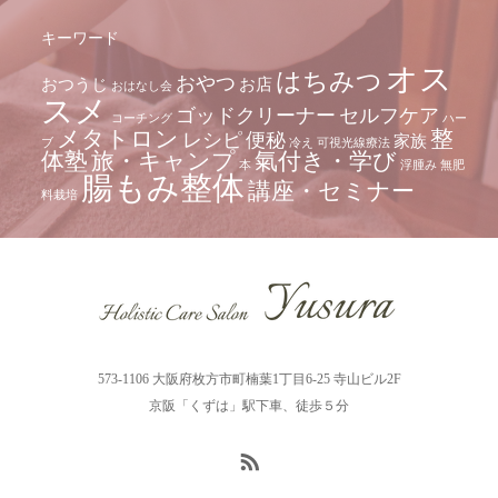
キーワード
オス
はちみつ
おやつ
おつうじ
お店
おはなし会
スメ
ゴッドクリーナー
セルフケア
コーチング
ハー
メタトロン
整
レシピ
便秘
家族
ブ
冷え
可視光線療法
体塾
旅・キャンプ
氣付き・学び
本
浮腫み
無肥
腸もみ整体
講座・セミナー
料栽培
573-1106 大阪府枚方市町楠葉1丁目6-25 寺山ビル2F
京阪「くずは」駅下車、徒歩５分