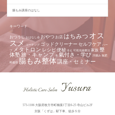
腸もみ講座のはなし
キーワード
オス
はちみつ
おやつ
おつうじ
お店
おはなし会
スメ
ゴッドクリーナー
セルフケア
コーチング
ハー
メタトロン
整
レシピ
便秘
家族
ブ
冷え
可視光線療法
体塾
旅・キャンプ
氣付き・学び
本
浮腫み
無肥
腸もみ整体
講座・セミナー
料栽培
573-1106 大阪府枚方市町楠葉1丁目6-25 寺山ビル2F
京阪「くずは」駅下車、徒歩５分