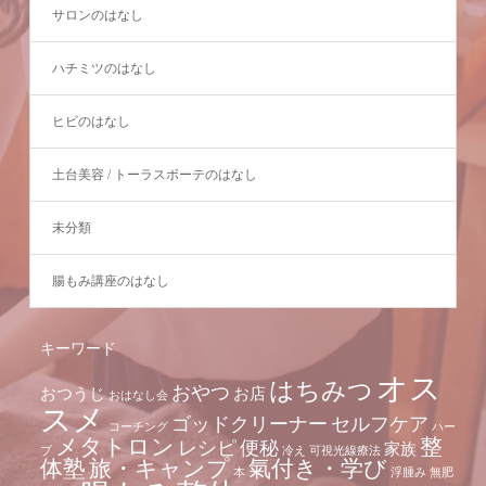
サロンのはなし
ハチミツのはなし
ヒビのはなし
土台美容 / トーラスボーテのはなし
未分類
腸もみ講座のはなし
キーワード
オス
はちみつ
おやつ
おつうじ
お店
おはなし会
スメ
ゴッドクリーナー
セルフケア
コーチング
ハー
メタトロン
整
レシピ
便秘
家族
ブ
冷え
可視光線療法
体塾
旅・キャンプ
氣付き・学び
本
浮腫み
無肥