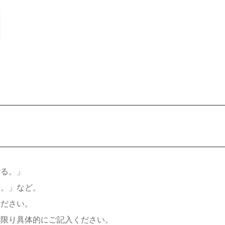
いる。」
い。」など。
ください。
る限り具体的にご記入ください。