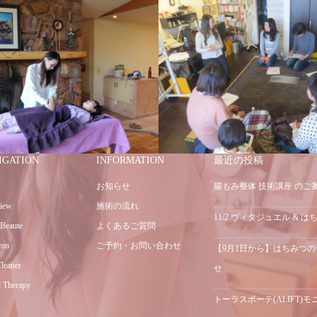
IGATION
INFORMATION
最近の投稿
お知らせ
腸もみ整体 技術講座 のご
iew
施術の流れ
11/2 ヴィタジュエル & 
 Beaute
よくあるご質問
ron
ご予約・お問い合わせ
【9月1日から】はちみつ
leaner
せ
 Therapy
トーラスボーテ(ALIFT)