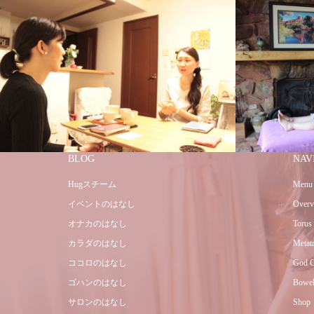
BLOG
NAV
Hugスチーム
Menu
イベントのはなし
Overv
オナカのはなし
Torus
カラダのはなし
Metat
ココロのはなし
God C
ゴハンのはなし
Bowel
サロンのはなし
Shop