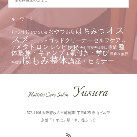
腸もみ講座のはなし
キーワード
オス
はちみつ
おやつ
おつうじ
お店
おはなし会
スメ
ゴッドクリーナー
セルフケア
コーチング
ハー
メタトロン
整
レシピ
便秘
家族
ブ
冷え
可視光線療法
体塾
旅・キャンプ
氣付き・学び
本
浮腫み
無肥
腸もみ整体
講座・セミナー
料栽培
573-1106 大阪府枚方市町楠葉1丁目6-25 寺山ビル2F
京阪「くずは」駅下車、徒歩５分