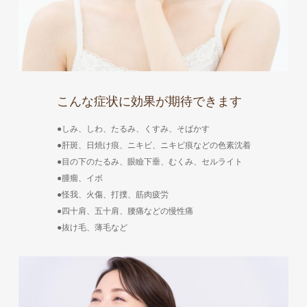
こんな症状に効果が期待できます
●しみ、しわ、たるみ、くすみ、そばかす
●肝斑、日焼け痕、ニキビ、ニキビ痕などの色素沈着
●目の下のたるみ、眼瞼下垂、むくみ、セルライト
●腫瘤、イボ
●怪我、火傷、打撲、筋肉疲労
●四十肩、五十肩、腰痛などの慢性痛
●抜け毛、薄毛など