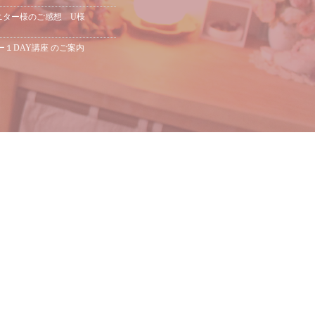
モニター様のご感想 U様
ー１DAY講座 のご案内