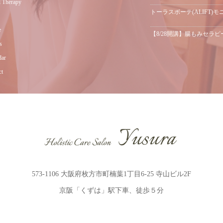
 Therapy
トーラスボーテ(ALIFT)
e
【8/28開講】腸もみセラピ
s
dar
ct
573-1106 大阪府枚方市町楠葉1丁目6-25 寺山ビル2F
京阪「くずは」駅下車、徒歩５分