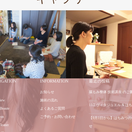
IGATION
INFORMATION
最近の投稿
お知らせ
腸もみ整体 技術講座 のご
iew
施術の流れ
11/2 ヴィタジュエル & 
 Beaute
よくあるご質問
ron
ご予約・お問い合わせ
【9月1日から】はちみつ
leaner
せ