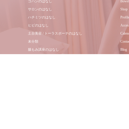
ゴハンのはなし
Bowel
サロンのはなし
Shop
ハチミツのはなし
Profil
ヒビのはなし
Acces
土台美容 / トーラスボーテのはなし
Calen
未分類
Conta
腸もみ講座のはなし
Blog