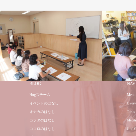
BLOG
NAV
Hugスチーム
Menu
イベントのはなし
Overv
オナカのはなし
Torus
カラダのはなし
Metat
ココロのはなし
God C