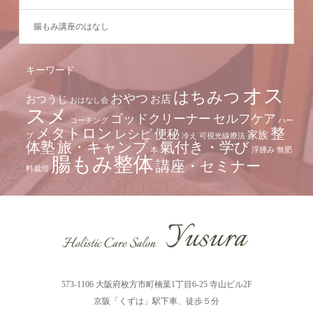
腸もみ講座のはなし
キーワード
オス
はちみつ
おやつ
おつうじ
お店
おはなし会
スメ
ゴッドクリーナー
セルフケア
コーチング
ハー
メタトロン
整
レシピ
便秘
家族
ブ
冷え
可視光線療法
体塾
旅・キャンプ
氣付き・学び
本
浮腫み
無肥
腸もみ整体
講座・セミナー
料栽培
573-1106 大阪府枚方市町楠葉1丁目6-25 寺山ビル2F
京阪「くずは」駅下車、徒歩５分