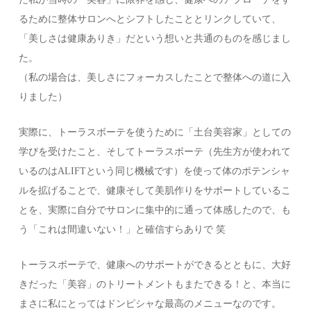
るために整体サロンへとシフトしたこととリンクしていて、
「美しさは健康ありき」だという想いと共通のものを感じまし
た。
（私の場合は、美しさにフォーカスしたことで整体への道に入
りました）
実際に、トーラスボーテを使うために「土台美容家」としての
学びを受けたこと、そしてトーラスボーテ（先生方が使われて
いるのはALIFTという同じ機械です）を使って体のポテンシャ
ルを拡げることで、健康そして美肌作りをサポートしているこ
とを、実際に自分でサロンに集中的に通って体感したので、も
う「これは間違いない！」と確信すらありで 笑
トーラスボーテで、健康へのサポートができるとともに、大好
きだった「美容」のトリートメントもまたできる！と、本当に
まさに私にとってはドンピシャな最高のメニューなのです。