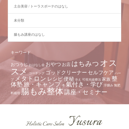
土台美容 / トーラスボーテのはなし
未分類
腸もみ講座のはなし
キーワード
オス
はちみつ
おやつ
おつうじ
お店
おはなし会
スメ
ゴッドクリーナー
セルフケア
コーチング
ハー
メタトロン
整
レシピ
便秘
家族
ブ
冷え
可視光線療法
体塾
旅・キャンプ
氣付き・学び
本
浮腫み
無肥
腸もみ整体
講座・セミナー
料栽培