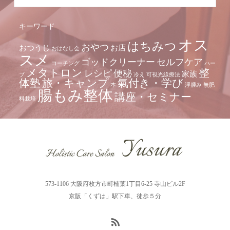
キーワード
オス
はちみつ
おやつ
おつうじ
お店
おはなし会
スメ
ゴッドクリーナー
セルフケア
コーチング
ハー
メタトロン
整
レシピ
便秘
家族
ブ
冷え
可視光線療法
体塾
旅・キャンプ
氣付き・学び
本
浮腫み
無肥
腸もみ整体
講座・セミナー
料栽培
573-1106 大阪府枚方市町楠葉1丁目6-25 寺山ビル2F
京阪「くずは」駅下車、徒歩５分