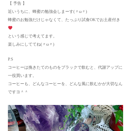
【 予告 】
近いうちに、蜂蜜の勉強会しまーす(〃ω〃)
蜂蜜のお勉強だけじゃなくて、たっぷり試食OKでお土産付き
という感じで考えてます。
楽しみにしててね(〃ω〃)
P.S
コーヒーは挽きたてのものをブラックで飲むと、代謝アップに
一役買います。
コーヒーも、どんなコーヒーを、どんな風に飲むかが大切なん
ですヨ＾＾