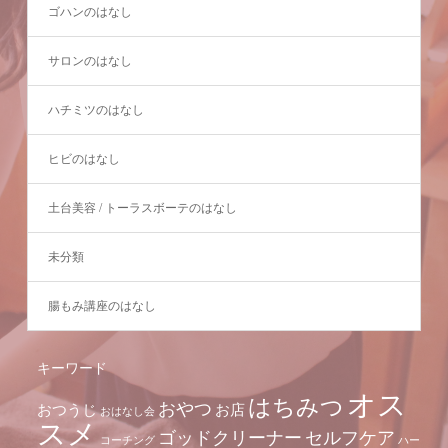
ゴハンのはなし
サロンのはなし
ハチミツのはなし
ヒビのはなし
土台美容 / トーラスボーテのはなし
未分類
腸もみ講座のはなし
キーワード
オス
はちみつ
おやつ
おつうじ
お店
おはなし会
スメ
ゴッドクリーナー
セルフケア
コーチング
ハー