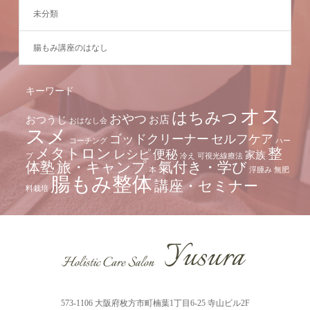
未分類
腸もみ講座のはなし
キーワード
オス
はちみつ
おやつ
おつうじ
お店
おはなし会
スメ
ゴッドクリーナー
セルフケア
コーチング
ハー
メタトロン
整
レシピ
便秘
家族
ブ
冷え
可視光線療法
体塾
旅・キャンプ
氣付き・学び
本
浮腫み
無肥
腸もみ整体
講座・セミナー
料栽培
573-1106 大阪府枚方市町楠葉1丁目6-25 寺山ビル2F