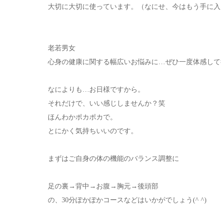
大切に大切に使っています。（なにせ、今はもう手に入
老若男女
心身の健康に関する幅広いお悩みに…ぜひ一度体感して
なによりも…お日様ですから。
それだけで、いい感じしませんか？笑
ほんわかポカポカで。
とにかく気持ちいいのです。
まずはご自身の体の機能のバランス調整に
足の裏→背中→お腹→胸元→後頭部
の、30分ぽかぽかコースなどはいかがでしょう(^ ^)