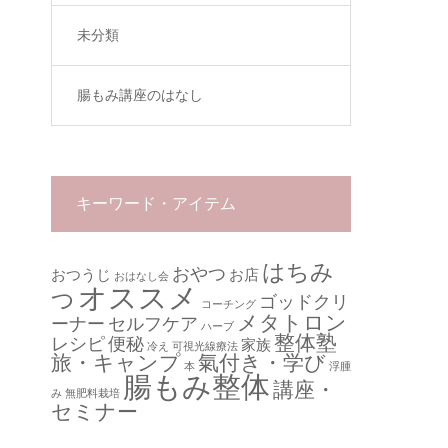
未分類
腸もみ講座のはなし
キーワード・アイテム
はちみ
おやつ
おつうじ
お店
おはなし会
オススメ
つ
ゴッドクリ
コーチング
メタトロン
ーナー
セルフケア
ハーブ
整体塾
レシピ
便秘
家族
冷え
可視光線療法
旅・キャンプ
氣付き・学び
本
浮腫
腸もみ整体
講座・
み
無肥料栽培
セミナー