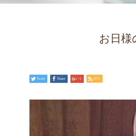
お日様
Tweet
Share
+1
RSS