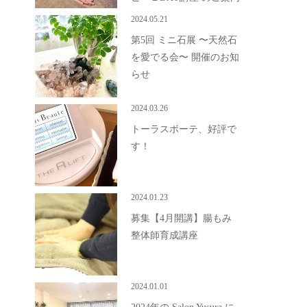
2024.05.21
第5回 ミニ石展 〜天然石
を愛でる会〜 開催のお知
らせ
2024.03.26
トーラスボーテ、好評で
す！
2024.01.23
募集【4月開講】腸もみ
整体師育成講座
2024.01.01