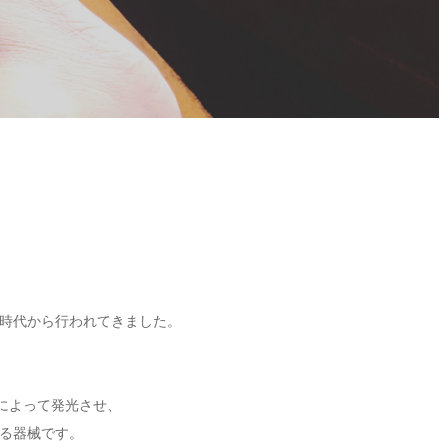
時代から行われてきました。
とによって発光させ、
る器械です。