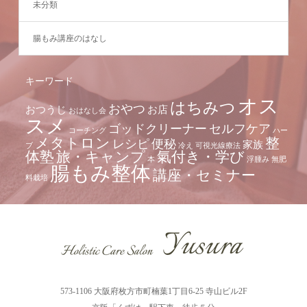
未分類
腸もみ講座のはなし
キーワード
オス
はちみつ
おやつ
おつうじ
お店
おはなし会
スメ
ゴッドクリーナー
セルフケア
コーチング
ハー
メタトロン
整
レシピ
便秘
家族
ブ
冷え
可視光線療法
体塾
旅・キャンプ
氣付き・学び
本
浮腫み
無肥
腸もみ整体
講座・セミナー
料栽培
573-1106 大阪府枚方市町楠葉1丁目6-25 寺山ビル2F