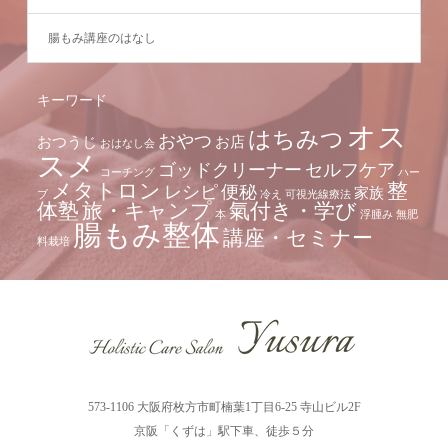
腸もみ講座のはなし
キーワード
オス
はちみつ
おやつ
おつうじ
お店
おはなし会
スメ
ゴッドクリーナー
セルフケア
コーチング
ハー
メタトロン
整
レシピ
便秘
家族
ブ
冷え
可視光線療法
体塾
旅・キャンプ
氣付き・学び
本
浮腫み
無肥
腸もみ整体
講座・セミナー
料栽培
573-1106 大阪府枚方市町楠葉1丁目6-25 寺山ビル2F
京阪「くずは」駅下車、徒歩５分