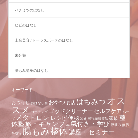
ハチミツのはなし
ヒビのはなし
土台美容 / トーラスボーテのはなし
未分類
腸もみ講座のはなし
キーワード
オス
はちみつ
おやつ
おつうじ
お店
おはなし会
スメ
ゴッドクリーナー
セルフケア
コーチング
ハー
メタトロン
整
レシピ
便秘
家族
ブ
冷え
可視光線療法
体塾
旅・キャンプ
氣付き・学び
本
浮腫み
無肥
腸もみ整体
講座・セミナー
料栽培